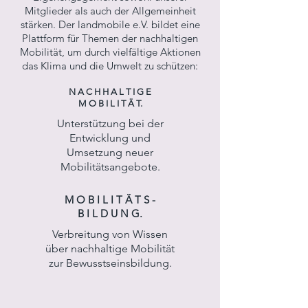
Mitglieder als auch der Allgemeinheit
stärken. Der landmobile e.V. bildet eine
Plattform für Themen der nachhaltigen
Mobilität, um durch vielfältige Aktionen
das Klima und die Umwelt zu schützen:
N A C H H A L T I G E
M O B I L I T Ä T.
Unterstützung bei der
Entwicklung und
Umsetzung neuer
Mobilitätsangebote.
M O B I L I T Ä T S -
B I L D U N G.
Verbreitung von Wissen
über nachhaltige Mobilität
zur Bewusstseinsbildung.