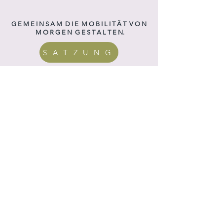
G E M E I N S A M D I E M O B I L I T Ä T V O N
M O R G E N G E S T A L T E N.
S A T Z U N G
M I T G L I E D S A N T R A G
G E M E I N S A M N A C H H A L T I G. U N S E
R E M I T G L I E D E R.
LANDKREISE.
Mühldorf a. Inn
KOMMUNEN.
Markt Buchbach
Gemeinde Eiselfing
Markt Neubeuern