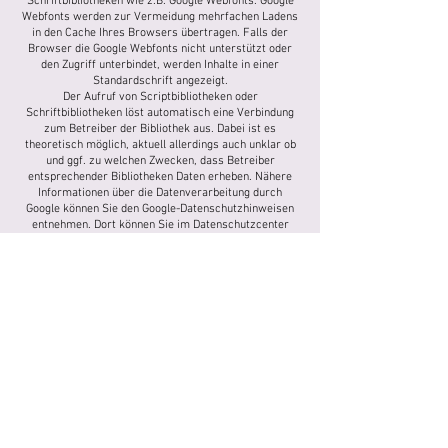
Schriftbibliotheken wie z.B. Google Webfonts. Google
Webfonts werden zur Vermeidung mehrfachen Ladens
in den Cache Ihres Browsers übertragen. Falls der
Browser die Google Webfonts nicht unterstützt oder
den Zugriff unterbindet, werden Inhalte in einer
Standardschrift angezeigt.
Der Aufruf von Scriptbibliotheken oder
Schriftbibliotheken löst automatisch eine Verbindung
zum Betreiber der Bibliothek aus. Dabei ist es
theoretisch möglich, aktuell allerdings auch unklar ob
und ggf. zu welchen Zwecken, dass Betreiber
entsprechender Bibliotheken Daten erheben. Nähere
Informationen über die Datenverarbeitung durch
Google können Sie den Google-Datenschutzhinweisen
entnehmen. Dort können Sie im Datenschutzcenter
auch Ihre persönlichen Datenschutz-Einstellungen
verändern.
VON GOOGLE TAG MANAGER
Auf dieser Website wird der Google Tag Manager
eingesetzt, ein Dienst der Google LLC, 1600
Amphitheatre Parkway, Mountain View, CA 94043 USA
(nachfolgend Google). Der Google Tag Manager sorgt für
das Laden weiterer Komponenten, die ihrerseits Daten
erfassen. Google Tag Manager verwendet sog. Cookies,
also Textdateien, die auf Ihrem Computer gespeichert
werden. Die durch das Cookie erzeugten Informationen
über Ihre Benutzung dieser Webseite werden in der