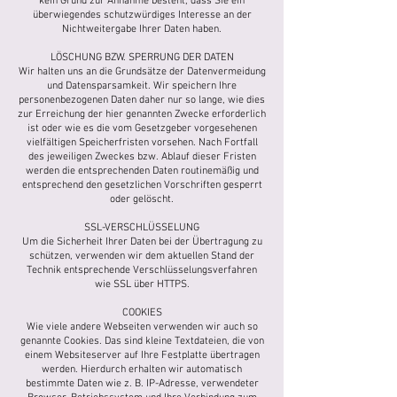
kein Grund zur Annahme besteht, dass Sie ein
überwiegendes schutzwürdiges Interesse an der
Nichtweitergabe Ihrer Daten haben.
LÖSCHUNG BZW. SPERRUNG DER DATEN
Wir halten uns an die Grundsätze der Datenvermeidung
und Datensparsamkeit. Wir speichern Ihre
personenbezogenen Daten daher nur so lange, wie dies
zur Erreichung der hier genannten Zwecke erforderlich
ist oder wie es die vom Gesetzgeber vorgesehenen
vielfältigen Speicherfristen vorsehen. Nach Fortfall
des jeweiligen Zweckes bzw. Ablauf dieser Fristen
werden die entsprechenden Daten routinemäßig und
entsprechend den gesetzlichen Vorschriften gesperrt
oder gelöscht.
SSL-VERSCHLÜSSELUNG
Um die Sicherheit Ihrer Daten bei der Übertragung zu
schützen, verwenden wir dem aktuellen Stand der
Technik entsprechende Verschlüsselungsverfahren
wie SSL über HTTPS.
COOKIES
Wie viele andere Webseiten verwenden wir auch so
genannte Cookies. Das sind kleine Textdateien, die von
einem Websiteserver auf Ihre Festplatte übertragen
werden. Hierdurch erhalten wir automatisch
bestimmte Daten wie z. B. IP-Adresse, verwendeter