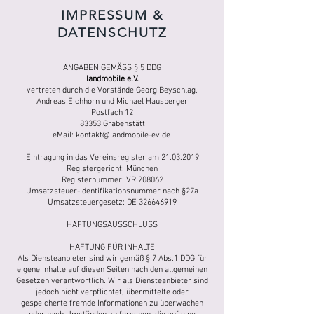
IMPRESSUM &
DATENSCHUTZ
ANGABEN GEMÄSS § 5 DDG
landmobile e.V.
vertreten durch die Vorstände Georg Beyschlag,
Andreas Eichhorn
und
Michael Hausperger
Postfach 12
83353 Grabenstätt
eMail:
kontakt@landmobile-ev.de
Eintragung in das Vereinsregister am
21.03.2019
Registergericht: München
Registernummer: VR 208062
Umsatzsteuer-Identifikationsnummer nach §27a
Umsatzsteuergesetz: DE 326646919
HAFTUNGSAUSSCHLUSS
HAFTUNG FÜR INHALTE
Als Diensteanbieter sind wir gemäß § 7 Abs.1 DDG für
eigene Inhalte auf diesen Seiten nach den allgemeinen
Gesetzen verantwortlich. Wir als Diensteanbieter sind
jedoch nicht verpflichtet, übermittelte oder
gespeicherte fremde Informationen zu überwachen