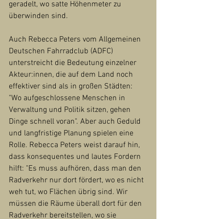
geradelt, wo satte Höhenmeter zu 
überwinden sind.
Auch Rebecca Peters vom Allgemeinen 
Deutschen Fahrradclub (ADFC) 
unterstreicht die Bedeutung einzelner 
Akteur:innen, die auf dem Land noch 
effektiver sind als in großen Städten: 
"Wo aufgeschlossene Menschen in 
Verwaltung und Politik sitzen, gehen 
Dinge schnell voran". Aber auch Geduld 
und langfristige Planung spielen eine 
Rolle. Rebecca Peters weist darauf hin, 
dass konsequentes und lautes Fordern 
hilft: "Es muss aufhören, dass man den 
Radverkehr nur dort fördert, wo es nicht 
weh tut, wo Flächen übrig sind. Wir 
müssen die Räume überall dort für den 
Radverkehr bereitstellen, wo sie 