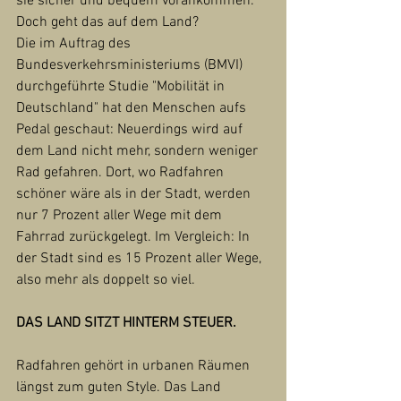
sie sicher und bequem vorankommen. 
Doch geht das auf dem Land?
Die im Auftrag des 
Bundesverkehrsministeriums (BMVI) 
durchgeführte Studie "Mobilität in 
Deutschland" hat den Menschen aufs 
Pedal geschaut: Neuerdings wird auf 
dem Land nicht mehr, sondern weniger 
Rad gefahren. Dort, wo Radfahren 
schöner wäre als in der Stadt, werden 
nur 7 Prozent aller Wege mit dem 
Fahrrad zurückgelegt. Im Vergleich: In 
der Stadt sind es 15 Prozent aller Wege, 
also mehr als doppelt so viel.
DAS LAND SITZT HINTERM STEUER.
Radfahren gehört in urbanen Räumen 
längst zum guten Style. Das Land 