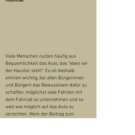
Mobilität. 
Viele Menschen nutzen häufig aus 
Bequemlichkeit das Auto, das "eben vor 
der Haustür steht". Es ist deshalb 
eminen wichtig, bei allen Bürgerinnen 
und Bürgern das Bewusstsein dafür zu 
schaffen, möglichst viele Fahrten mit 
dem Fahrrad zu unternehmen und so 
weit wie möglich auf das Auto zu 
verzichten. Wem der Beitrag zum 
Klimaschutz noch nicht genug 
Motivation ist, häufiger auf das Rad zu 