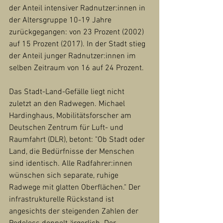
der Anteil intensiver Radnutzer:innen in 
der Altersgruppe 10-19 Jahre 
zurückgegangen: von 23 Prozent (2002) 
auf 15 Prozent (2017). In der Stadt stieg 
der Anteil junger Radnutzer:innen im 
selben Zeitraum von 16 auf 24 Prozent.
Das Stadt-Land-Gefälle liegt nicht 
zuletzt an den Radwegen. Michael 
Hardinghaus, Mobilitätsforscher am 
Deutschen Zentrum für Luft- und 
Raumfahrt (DLR), betont: "Ob Stadt oder 
Land, die Bedürfnisse der Menschen 
sind identisch. Alle Radfahrer:innen 
wünschen sich separate, ruhige 
Radwege mit glatten Oberflächen." Der 
infrastrukturelle Rückstand ist 
angesichts der steigenden Zahlen der 