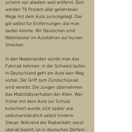
scheint von alledem weit entfernt. Dort 
werden 70 Prozent aller gefahrenen 
Wege mit dem Auto zurückgelegt. Das 
gilt selbst für Entfernungen, die man 
laufen könnte. Wir Deutschen sind 
Weltmeister im Autofahren auf kurzen 
Strecken.
In den Niederlanden würde man das 
Fahrrad nehmen, in der Schweiz laufen. 
In Deutschland geht am Auto kein Weg 
vorbei. Der Griff zum Zündschlüssel 
wird vererbt. Die Jungen übernehmen 
das Mobilitätsverhalten der Alten. Wer 
früher mit dem Auto zur Schule 
kutschiert wurde, sitzt später wie 
selbstverständlich selbst hinterm 
Steuer. Während der Radverkehr sonst 
überall boomt, ist in deutschen Dörfern 