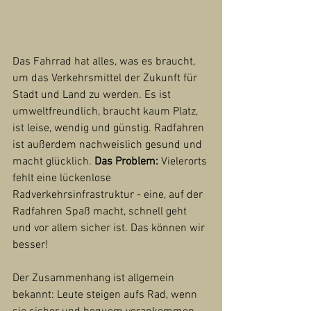
Das Fahrrad hat alles, was es braucht, 
um das Verkehrsmittel der Zukunft für 
Stadt und Land zu werden. Es ist 
umweltfreundlich, braucht kaum Platz, 
ist leise, wendig und günstig. Radfahren 
ist außerdem nachweislich gesund und 
macht glücklich. 
Das Problem:
 Vielerorts 
fehlt eine lückenlose 
Radverkehrsinfrastruktur - eine, auf der 
Radfahren Spaß macht, schnell geht 
und vor allem sicher ist. Das können wir 
besser!
Der Zusammenhang ist allgemein 
bekannt: Leute steigen aufs Rad, wenn 